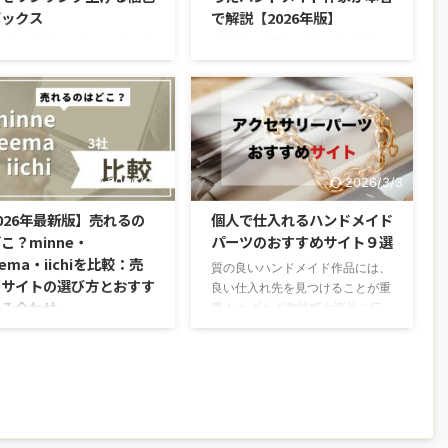
ボックス
で解説【2026年版】
アクセサリーでも、アクセサ
そう思って調べても、出てくるの
ボックスのデザイン・色・素
はスペック比較ばかりで、結局ど
よって受ける印象が変わりま
ちらが自分に合うのかわからな
可愛いイメージに仕上がった
い。 私もネットショップを選ぶ
高級感のあるアクセサリーと
とき、まさに同じ状態でした。
印象付いたり。 また、商品
現在 私はハンドメイドアクセサ
えて梱包方法も素敵だと、お
リー作家歴13年。 カラーミーシ
2026/3/4
2026/3/3
はプレゼント用としても購入
ョップもmakeshopも実際に使っ
くなります。 今回は、私が
た経験があり、現在はハンドメイ
026年最新版】売れるの
個人で仕入れるハンドメイド
とアクセサリーボックスを探
ドの収入だけで生活しています。
こ？minne・
パーツのおすすめサイト９選
失敗した中で出会った、おす
この記事では、公式サイトには載
eema・iichiを比較：売
のお店ばかりを紹介します。
っていない「実際の使用感」や
質の良いハンドメイド作品には、
るサイトの選び方とおすす
ル便で配送できる厚さのアク
「本当にかかった費用」を、実体
良い仕入れ先を見つけることが重
組み合わせ
リーボックスを中心にしまし
験をもとに比較しました。 「自
要！ わざわざ御徒町や海外に行
 正直、皆さんは探す手間が
分の場合はどちらが合うか」を判
かなくても、ネットで豊富に質の
から、ハンドメイドを始めよ
ぶ減るくらい、良いお店（ア
断する材料にしてください。
良いパーツが手に入る時代。 今
する人によく聞かれる質問。
サリーボックス）です。 こ
【この記事を書いた人：Ay ...
回は、個人がネットで仕入れられ
の方が、最初にどのサイトへ
るハンドメイドアクセサリーのお
すべきか迷うようですね。
すすめサイトをご紹介。 この記
が売れるかは、作品の良し悪
事を書いた人：Aya 2013年からハ
りも“見てもらえる機会の多
ンドメイド作家として活動。仕入