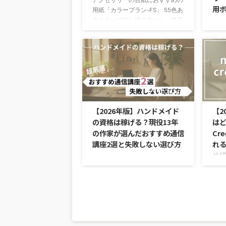
アクセサリーの台紙におすすめの
用
用紙「カラープラン-FS」 55色あ
るカラープラン紙の中から、楽天
同じ
市場で購入できる色51色の色見本
リー
を紹介します。ホワイト系4色＋
材に
その他47色＝51色 ネットにもあ
す。
まり色見本がないので、参考にし
り、
てもらえたら嬉しいです。 アク
して
セサリー台紙の作り方を詳しく書
に加
いている記事です。よろしければ
2026/4/13
客様
こちらもご覧ください↓
した
【2026年版】ハンドメイド
【2
https://hmbiyori.com/jewelry-
色々
の資格は稼げる？現役13年
はど
displaycard-handmade/ カラープ
して
の作家が選んだおすすめ通信
Cr
ラン-FSの色見本 【カラープラン
すめ
を扱っている店と色の種類】 楽
講座2選と失敗しない選び方
れ
メー
...
め
セサ
こんな疑問を持つ方は多いと思い
た。
ます。 結論から言うと、結論か
これ
だい
ら言うと、資格を取るだけでは稼
うと
クセ
げません。 ただし、正しい講座
多く
...
を選び、学んだ技術と資格を"武
出品
器"として使えば、ハンドメイド
商品
収益を出すことは十分に可能で
しよ